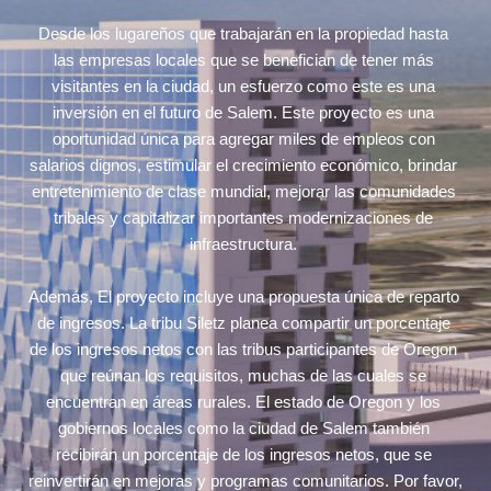
Desde los lugareños que trabajarán en la propiedad hasta 
las empresas locales que se benefician de tener más 
visitantes en la ciudad, un esfuerzo como este es una 
inversión en el futuro de Salem. Este proyecto es una 
oportunidad única para agregar miles de empleos con 
salarios dignos, estimular el crecimiento económico, brindar 
entretenimiento de clase mundial, mejorar las comunidades 
tribales y capitalizar importantes modernizaciones de 
infraestructura. 
Además, 
El proyecto incluye una propuesta única de reparto 
de ingresos. La tribu Siletz planea compartir un porcentaje 
de los ingresos netos con las tribus participantes de Oregon 
que reúnan los requisitos, muchas de las cuales se 
encuentran en áreas rurales. El estado de Oregon y los 
gobiernos locales como la ciudad de Salem también 
recibirán un porcentaje de los ingresos netos, que se 
reinvertirán en mejoras y programas comunitarios. 
Por favor, 