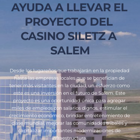
AYUDA A LLEVAR EL 
PROYECTO DEL 
CASINO SILETZ A 
SALEM
Desde los lugareños que trabajarán en la propiedad 
hasta las empresas locales que se benefician de 
tener más visitantes en la ciudad, un esfuerzo como 
este es una inversión en el futuro de Salem. Este 
proyecto es una oportunidad única para agregar 
miles de empleos con salarios dignos, estimular el 
crecimiento económico, brindar entretenimiento de 
clase mundial, mejorar las comunidades tribales y 
capitalizar importantes modernizaciones de 
infraestructura. 