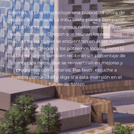
Además, 
El proyecto incluye una propuesta única de 
reparto de ingresos. La tribu Siletz planea compartir 
un porcentaje de los ingresos netos con las tribus 
participantes de Oregon que reúnan los requisitos, 
muchas de las cuales se encuentran en áreas rurales. 
El estado de Oregon y los gobiernos locales como la 
ciudad de Salem también recibirán un porcentaje de 
los ingresos netos, que se reinvertirán en mejoras y 
programas comunitarios. 
Por favor, escuche a 
nuestra comunidad y diga sí a esta inversión en el 
futuro de Salem.